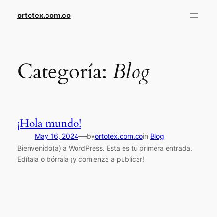
Saltar
ortotex.com.co
al
contenido
Categoría:
Blog
¡Hola mundo!
—
May 16, 2024
by
ortotex.com.co
in
Blog
Bienvenido(a) a WordPress. Esta es tu primera entrada.
Edítala o bórrala ¡y comienza a publicar!